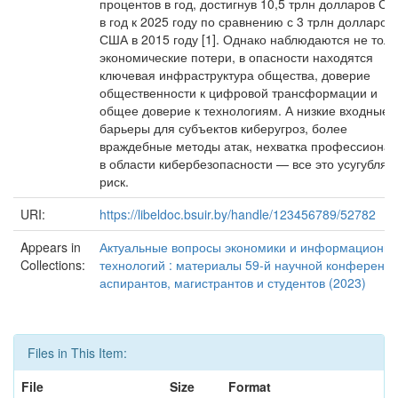
процентов в год, достигнув 10,5 трлн долларов С
в год к 2025 году по сравнению с 3 трлн долларов
США в 2015 году [1]. Однако наблюдаются не толь
экономические потери, в опасности находятся
ключевая инфраструктура общества, доверие
общественности к цифровой трансформации и
общее доверие к технологиям. А низкие входные
барьеры для субъектов киберугроз, более
враждебные методы атак, нехватка профессиона
в области кибербезопасности — все это усугубляе
риск.
URI:
https://libeldoc.bsuir.by/handle/123456789/52782
Appears in
Актуальные вопросы экономики и информационн
Collections:
технологий : материалы 59-й научной конференц
аспирантов, магистрантов и студентов (2023)
Files in This Item:
File
Size
Format