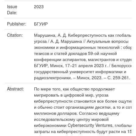
Issue
2023
Date:
Publisher:
БГУИР
Citation:
Марушина, А. Д. Киберпреступность как глобальн
угроза / А. Д. Марушина // Актуальные вопросы
экономики и информационных технологий : сборн
тезисов и статей докладов 59-ой научной
конференции аспирантов, магистрантов и студент
БГУИР, Минск, 17–21 апреля 2023 г. / Белорусски
государственный университет информатики и
радиоэлектроники. – Минск, 2023. – С. 259-261.
Abstract:
По мере того, как общество продолжает
мигрировать в цифровой мир, угроза
киберпреступности становится все более ощутимо
и обычно стоит организациям десятки, а то и сотн
миллионов долларов. Согласно ведущему
исследовательскому центру мировой
киберэкономики Cybersecurity Ventures, глобальн
затраты на киберпреступность будут расти на 15