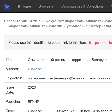
Home
Browse
Communities & Collections
Skip
Репозиторий БГУИР
Факультет информационных техноло
navigation
Информационные технологии и управление : материалы 5
Please use this identifier to cite or link to this item:
https://lib
Title:
Оккупационный режим на территории Беларуси
Authors:
Скаковский, Е. С.
Keywords:
материалы конференций;Великая Отечественная 
Issue
2023
Date:
Publisher:
БГУИР
Citation:
Скаковский, Е. С. Оккупационный режим на терри