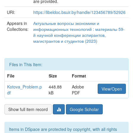
are provided.
URI:
https://libeldoc.bsuir.by/handle/123456789/52926
Appears in
Актуальные вопросы экономики и
Collections:
информационных технологий : материалы 59-
й научной конференции аспирантов,
магистрантов и студентов (2023)
Files in This Item:
File
Size
Format
Kotova_Problem.p
448.88
Adobe
View/Open
df
kB
PDF
Show full item record
Google Scholar
Items in DSpace are protected by copyright, with all rights