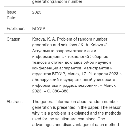
generation;random number
Issue
2023
Date:
Publisher:
БГУИР
Citation:
Kotova, K. A. Problem of random number
generation and solutions / K. A. Kotova //
Актуальные вопросы экономики и
информационных технологий : сборник
тезисов и статей докладов 59-ой научной
конференции аспирантов, магистрантов и
студентов БГУИР, Минск, 17–21 апреля 2023 г.
/ Белорусский государственный университет
информатики и радиоэлектроники. – Минск,
2023. – С. 386–388.
Abstract:
The general information about random number
generation is presented in the paper. The reason
why it is a problem is explained and the methods
used for the solution are examined. The
advantages and disadvantages of each method