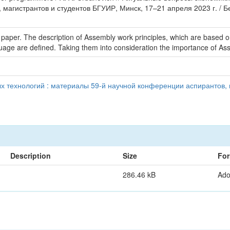
 магистрантов и студентов БГУИР, Минск, 17–21 апреля 2023 г. / 
his paper. The description of Assembly work principles, which are base
uage are defined. Taking them into consideration the importance of A
технологий : материалы 59-й научной конференции аспирантов, м
Description
Size
For
286.46 kB
Ad