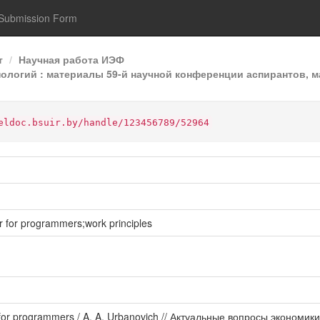
Submission Form
т
Научная работа ИЭФ
огий : материалы 59-й научной конференции аспирантов, ма
eldoc.bsuir.by/handle/123456789/52964
or programmers;work principles
e for programmers / A. A. Urbanovich // Актуальные вопросы экономи