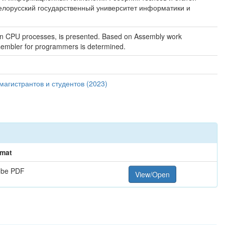
Белорусский государственный университет информатики и
d on CPU processes, is presented. Based on Assembly work
ssembler for programmers is determined.
агистрантов и студентов (2023)
mat
obe PDF
View/Open