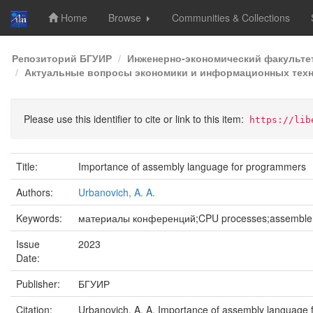
Home
Browse
Communities & Collections
Skip
Репозиторий БГУИР
Инженерно-экономический факульте
navigation
Актуальные вопросы экономики и информационных технол
Please use this identifier to cite or link to this item:
https://lib
Title:
Importance of assembly language for programmers
Authors:
Urbanovich, A. A.
Keywords:
материалы конференций;CPU processes;assembler f
Issue
2023
Date:
Publisher:
БГУИР
Citation:
Urbanovich, A. A. Importance of assembly languag