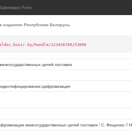
Submission Form
в изданиях Республики Беларусь
eldoc.bsuir.by/handle/123456789/53099
межгосударственных цепей поставок
к;идентифицирование;цифровизация
ровизации межгосударственных цепей поставок / С. Фещенко // Нау