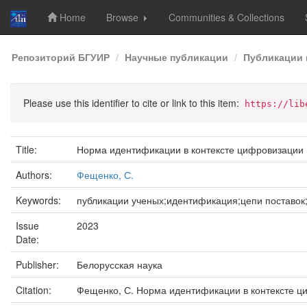
Home
Browse
Communities & Collections
Skip
Репозиторий БГУИР
Научные публикации
Публикации 
navigation
Please use this identifier to cite or link to this item:
https://lib
Title:
Норма идентификации в контексте цифровизации 
Authors:
Фещенко, С.
Keywords:
публикации ученых;идентификация;цепи поставо
Issue
2023
Date:
Publisher:
Белорусская наука
Citation:
Фещенко, С. Норма идентификации в контексте циф