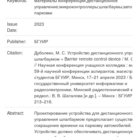
Keywords:
материалы конференций;дистанционное
управление;микроконтроллеры;шлагбаумы;автом
парковки
Issue
2023
Date:
Publisher:
БГУИР
Citation:
Дуболеко, М. С. Устройство дистанционного упра
шлагбаумом = Barrier remote control device / М. С.
// Научная конференция учащихся колледжа : ма
59-й научной конференции аспирантов, магистран
студентов БГУИР, Минск, 17–21 апреля 2023 / Бе
государственный университет информатики и
радиоэлектроники, Минский радиотехнический кол
редкол.: В. В. Шаталова [и др.]. – Минск : БГУИР, 2
213–216.
Abstract:
Проектирование устройства для дистанционного
управления шлагбаумом предполагает существен
сокращение времени на парковку автомобилей.
Устройство должно обеспечивать дистанционную 