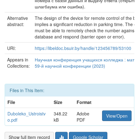
номера с базой данных и выдачу ответа (открытие
шлагбаума или ошибка).
Alternative
The design of the device for remote control of the bar
abstract:
implies a significant reduction in parking time. The d
must be able to remotely check the number against t
database and respond (barrier open or error).
URI:
https://libeldoc.bsuir.by/handle/123456789/53100
Appears in
Научная конференция учащихся колледжа : мате
Collections:
59-й научной конференции (2023)
Files in This Item:
File
Size
Format
Duboleko_Ustroistv
348.22
Adobe
View/Open
o.pdf
kB
PDF
Show full item record
Google Scholar