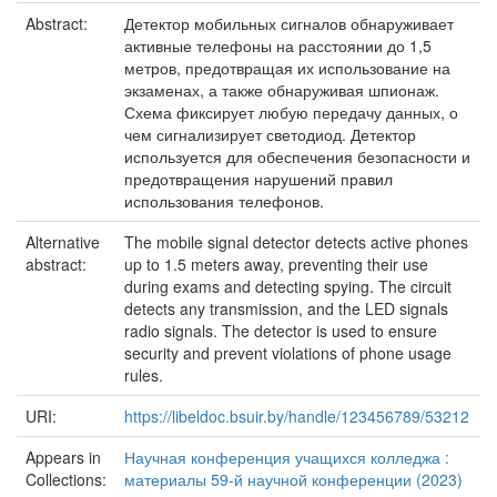
Abstract:
Детектор мобильных сигналов обнаруживает
активные телефоны на расстоянии до 1,5
метров, предотвращая их использование на
экзаменах, а также обнаруживая шпионаж.
Схема фиксирует любую передачу данных, о
чем сигнализирует светодиод. Детектор
используется для обеспечения безопасности и
предотвращения нарушений правил
использования телефонов.
Alternative
The mobile signal detector detects active phones
abstract:
up to 1.5 meters away, preventing their use
during exams and detecting spying. The circuit
detects any transmission, and the LED signals
radio signals. The detector is used to ensure
security and prevent violations of phone usage
rules.
URI:
https://libeldoc.bsuir.by/handle/123456789/53212
Appears in
Научная конференция учащихся колледжа :
Collections:
материалы 59-й научной конференции (2023)