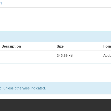
51
Description
Size
For
245.69 kB
Ado
d, unless otherwise indicated.