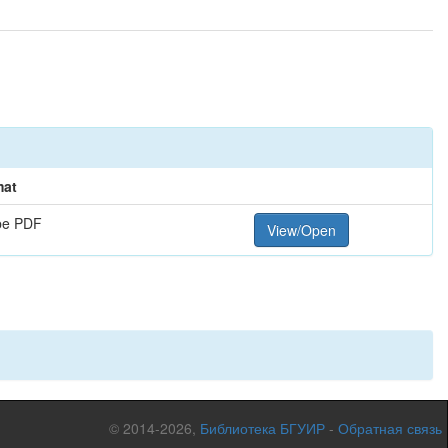
mat
be PDF
View/Open
© 2014-2026,
Библиотека БГУИР
-
Обратная связь