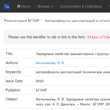
Home
Browse
Communities & Collections
Skip
Репозиторий БГУИР
Авторефераты диссертаций и отчет
navigation
Please use this identifier to cite or link to this item:
https://lib
Title:
Зарядовые свойства транзисторных структур
Authors:
Мельникова, В. В.
Keywords:
авторефераты диссертаций;технические нау
Issue Date:
2023
Publisher:
БГУИР
Citation:
Мельникова, В. В. Зарядовые свойства транзис
науч. рук. А. Л. Данилюк. – Минск : БГУИР, 202