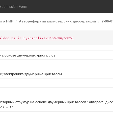
Submission Form
ы о НИР
Авторефераты магистерских диссертаций
7-06-
eldoc.bsuir.by/handle/123456789/53251
 на основе двумерных кристаллов
ки;электроника;двумерные кристаллы
торных структур на основе двумерных кристаллов : автореф. дисс. .
3. – 9 с.