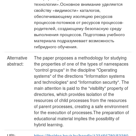
технологии».Основное внимание уделяется
свойству «видимости» каталогов,
обеспечивающему изоляцию ресурсов
процессов-потомков от ресурсов процессов-
родителей, создающему безопасную среду
выполнения процессов. Подготовка учебного
материала подразумевает возможность
гибридного обучения.
Alternative
The paper proposes a methodology for studying
abstract:
the properties of one of the types of namespaces
"control groups" in the discipline "Operating
systems" of the directions "Information systems
and technologies" and "Information security". The
main attention is paid to the "visibility" property of
directories, which provides isolation of the
resources of child processes from the resources
of parent processes, creating a safe environment
for the execution of processes.The preparation of
educational material implies the possibility of
hybrid learning.
URI:
https://libeldoc.bsuir.by/handle/123456789/53380