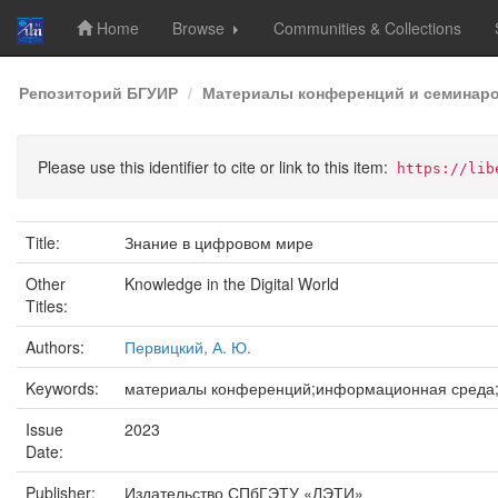
Home
Browse
Communities & Collections
Skip
Репозиторий БГУИР
Материалы конференций и семинар
navigation
Please use this identifier to cite or link to this item:
https://lib
Title:
Знание в цифровом мире
Other
Knowledge in the Digital World
Titles:
Authors:
Первицкий, А. Ю.
Keywords:
материалы конференций;информационная среда;
Issue
2023
Date:
Publisher:
Издательство СПбГЭТУ «ЛЭТИ»