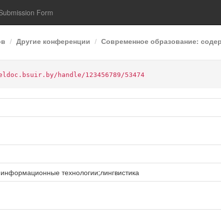
Submission Form
ов
Другие конференции
Современное образование: содерж
eldoc.bsuir.by/handle/123456789/53474
информационные технологии;лингвистика