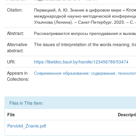
Citation:
Первицкий, А. Ю. Знание в цифровом мире = Knowle
международной научно-методической конференции,
Ульянова (Ленина). – Санкт-Петербург, 2023. – С.
Abstract:
Рассматриваются вопросы преподавания и вызовы
Alternative
The issues of interpretation of the words meaning, tr
abstract:
URI:
https://libeldoc.bsuir.by/handle/123456789/53474
Appears in
Современное образование: содержание, технологи
Collections:
Files in This Item:
File
Descript
Pervickii_Znanie.pdf