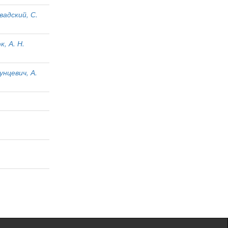
вадский, С.
, А. Н.
унцевич, А.