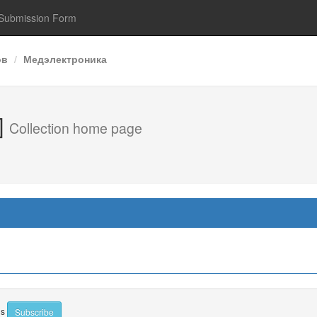
Submission Form
ов
Медэлектроника
]
Collection home page
ns