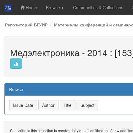
Home
Browse
Communities & Collections
Skip
Репозиторий БГУИР
Материалы конференций и семинар
navigation
Медэлектроника - 2014 : [153
Browse
Subscribe to this collection to receive daily e-mail notification of new additio