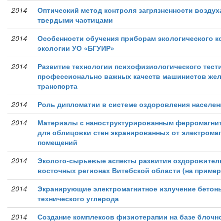
2014
Оптический метод контроля загрязненности возду
твердыми частицами
2014
Особенности обучения приборам экологического к
экологии УО «БГУИР»
2014
Развитие технологии психофизиологического тест
профессионально важных качеств машинистов же
транспорта
2014
Роль дипломатии в системе оздоровления населен
2014
Материалы с наноструктурированным ферромагн
для облицовки стен экранированных от электрома
помещений
2014
Эколого-сырьевые аспекты развития оздоровитель
восточных регионах Витебской области (на пример
2014
Экранирующие электромагнитное излучение бетон
технического углерода
2014
Создание комплексов физиотерапии на базе блоч