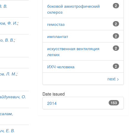
боковой амиотрофический
2
. В.
склероз
в, Ф. И.
;
гемостаз
2
имплантат
2
о, В. В.
;
искусственная вентиляция
2
легких
ИХЧ человека
2
в, Л. М.
;
next >
Date issued
айдукевич, О.
2014
153
салам,
ч, Е. В.