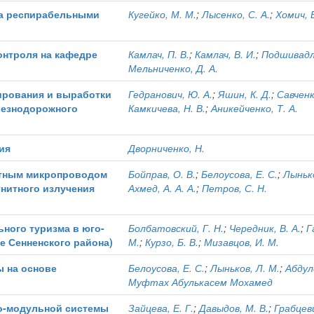
ха респирабельными
Кугейко, М. М.
;
Лысенко, С. А.
;
Хомич, В
онтроля на кафедре
Камлач, П. В.
;
Камлач, В. И.
;
Подшивадло
Мельниченко, Д. А.
ирования и выработки
Гедранович, Ю. А.
;
Яшин, К. Д.
;
Савченк
лезнодорожного
Камкичева, Н. В.
;
Аникейченко, Т. А.
ия
Дворниченко, Н.
итным микропроводом
Бойправ, О. В.
;
Белоусова, Е. С.
;
Лынько
гнитного излучения
Ахмед, А. А. А.
;
Петров, С. Н.
ного туризма в юго-
Болбатовский, Г. Н.
;
Чередник, В. А.
;
Г
е Сенненского района)
М.
;
Курзо, Б. В.
;
Мизавцов, И. М.
ы на основе
Белоусова, Е. С.
;
Лыньков, Л. М.
;
Абдул
Муфтах Абулькасем Мохамед
но-модульной системы
Зайцева, Е. Г.
;
Давыдов, М. В.
;
Грабцеви