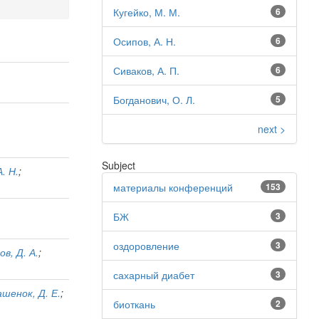
Кугейко, М. М.
6
Осипов, А. Н.
6
Сиваков, А. П.
6
Богданович, О. Л.
5
next >
Subject
. Н.
;
материалы конференций
153
БЖ
3
оздоровление
3
в, Д. А.
;
сахарный диабет
3
шенок, Д. Е.
;
биоткань
2