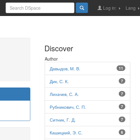
Log in:
Lang
Discover
Author
Давыдов, М. В.
11
Дик, С. К.
7
Лихачев, С. А.
7
Рубникович, С. П.
7
Ситник, Г. Д.
7
Кашицкий, Э. С.
6