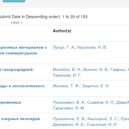
Submit Date in Descending order): 1 to 20 of 153
next >
Author(s)
ционных материалов с
Пухир, Г. А.
;
Насонова, Н. В.
ом температурном
м газоразрядной
Миняйло, В. Н.
;
Винник, Н. В.
;
Гавриш, А
Терехова, И. Г.
еды и экологического
Михнюк, Т. Ф.
;
Зацепин, Е. Н.
временных
Лукашевич, В. А.
;
Сиваков, А. П.
;
Давыдо
Тарасевич, Н. М.
в озерных пелоидов
Лукашенок, Е. В.
;
Кашицкий, Э. С.
;
Лука
Деревянко, И. А.
;
Счастная, Н. И.