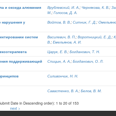
ла и оксида алюминия
Врублевский, И. А.
;
Чернякова, К. В.
;
За
М.
;
Голосов, Д. А.
 нарушения у
Войтов, В. В.
;
Ситник, Г. Д.
;
Омельянюк
оектировании систем
Василевич, В. П.
;
Воротницкий, Е. Д.
;
К
В.
;
Емельянов, А. И.
ексотерапевта
Царук, Е. В.
;
Богданович, Т. Н.
чения поддерживающей
Спицын, А. А.
;
Богданович, О. Л.
принципов
Силивончик, Н. Н.
Савастенко, В. А.
;
Белов, В. М.
Submit Date in Descending order): 1 to 20 of 153
next >