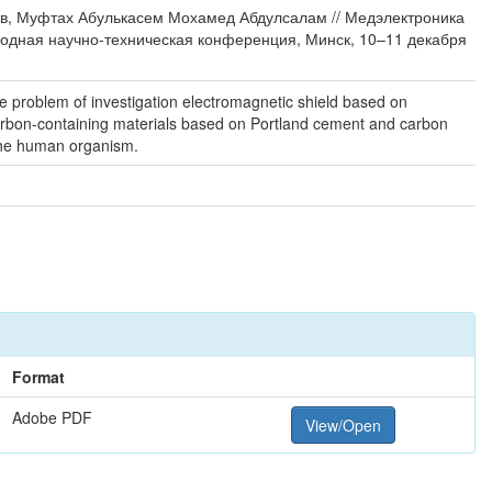
ков, Муфтах Абулькасем Мохамед Абдулсалам // Медэлектроника
ародная научно-техническая конференция, Минск, 10–11 декабря
he problem of investigation electromagnetic shield based on
n carbon-containing materials based on Portland cement and carbon
n the human organism.
Format
Adobe PDF
View/Open