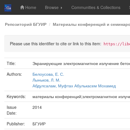
Home
Browse
Communities & Collections
Skip
Репозиторий БГУИР
Материалы конференций и семинар
navigation
Please use this identifier to cite or link to this item:
https://lib
Title:
Экранирующие электромагнитное излучение бетон
Authors:
Белоусова, Е. С.
Лыньков, Л. М.
Абдулсалам, Муфтах Абулькасем Мохамед
Keywords:
материалы конференций;электромагнитное излуч
Issue
2014
Date:
Publisher:
БГУИР