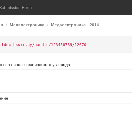
Submission Form
ов
Медэлектроника
Медэлектроника - 2014
eldoc.bsuir.by/handle/123456789/12670
ы на основе технического углерода
ение