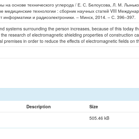
 на основе технического углерода / Е. С. Белоусова, Л. М. Лынь
ые медицинские технологии : сборник научных статей VIII Междун
ет информатики и радиоэлектроники. – Минск, 2014. – С. 396–397.
s and systems surrounding the person increases, because of this today t
per the research of electromagnetic shielding properties of constructio
ntial premises in order to reduce the effects of electromagnetic fields o
Description
Size
505.46 kB