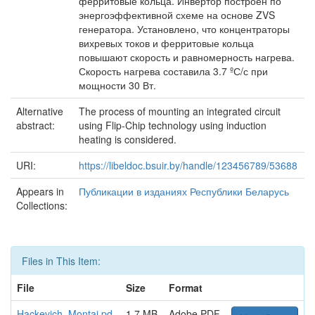
ферритовые кольца. Инвертор построен по
энергоэффективной схеме на основе ZVS
генератора. Установлено, что концентраторы
вихревых токов и ферритовые кольца
повышают скорость и равномерность нагрева.
Скорость нагрева составила 3.7 ºС/с при
мощности 30 Вт.
Alternative
The process of mounting an integrated circuit
abstract:
using Flip-Chip technology using induction
heating is considered.
URI:
https://libeldoc.bsuir.by/handle/123456789/53688
Appears in
Публикации в изданиях Республики Беларусь
Collections:
Files in This Item:
File
Size
Format
Hackevich_Montaj.pd
1.7 MB
Adobe PDF