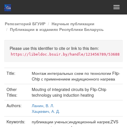
Skip
Репозиторий БГУИР
Научные публикации
navigation
Публикации в изданиях Республики Беларусь
Please use this identifier to cite or link to this item:
https://libeldoc.bsuir.by/handle/123456789/53688
Title:
Монтаж интегральных схем по технологии Flip-
Chip с применением индукционного нагрева
Other
Mouting of integrated circuits by Flip-Chip
Titles:
technology using induction heating
Authors:
Ланин, В. Л.
Хацкевич, А. Д.
Keywords:
публикации ученых;индукционный нагрев;ZVS