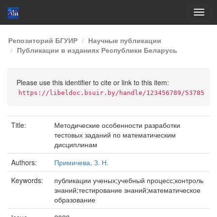
Skip
Репозиторий БГУИР
Научные публикации
navigation
Публикации в изданиях Республики Беларусь
Please use this identifier to cite or link to this item:
https://libeldoc.bsuir.by/handle/123456789/53785
Title:
Методические особенности разработки
тестовых заданий по математическим
дисциплинам
Authors:
Примичева, З. Н.
Keywords:
публикации ученых;учебный процесс;контроль
знаний;тестирование знаний;математическое
образование