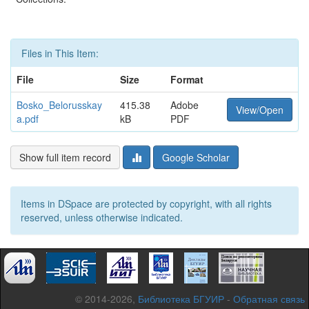
Files in This Item:
File
Size
Format
Bosko_Belorusskay
415.38
Adobe
View/Open
a.pdf
kB
PDF
Show full item record
Google Scholar
Items in DSpace are protected by copyright, with all rights
reserved, unless otherwise indicated.
© 2014-2026,
Библиотека БГУИР
-
Обратная связь