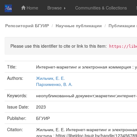
Home
Browse
Communities & Collections
Skip
Репозиторий БГУИР
Научные публикации
Публикации 
navigation
Please use this identifier to cite or link to this item:
https://lib
Title:
Интернет-маркетинг и электронная коммерция : 
Authors:
Жильчик, Е. Е.
Пархименко, В. А.
Keywords:
неопубликованный документ;маркетинг;интернет
Issue Date:
2023
Publisher:
БГУИР
Citation:
Жильчик, Е. Е. Интернет-маркетинг и электронная
доступа : https://libeldoc.bsuir.by/handle/12345678