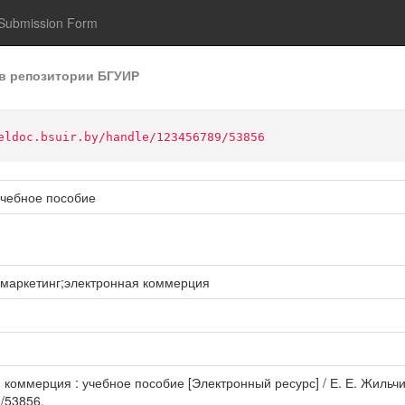
Submission Form
в репозитории БГУИР
eldoc.bsuir.by/handle/123456789/53856
учебное пособие
-маркетинг;электронная коммерция
 коммерция : учебное пособие [Электронный ресурс] / Е. Е. Жильчи
9/53856.