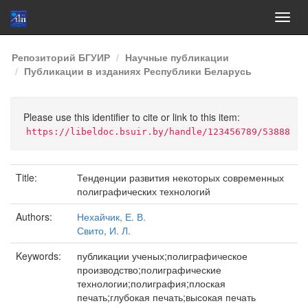
Skip
Репозиторий БГУИР
Научные публикации
navigation
Публикации в изданиях Республики Беларусь
Please use this identifier to cite or link to this item:
https://libeldoc.bsuir.by/handle/123456789/53888
Title:
Тенденции развития некоторых современных
полиграфических технологий
Authors:
Нехайчик, Е. В.
Свито, И. Л.
Keywords:
публикации ученых;полиграфическое
производство;полиграфические
технологии;полиграфия;плоская
печать;глубокая печать;высокая печать