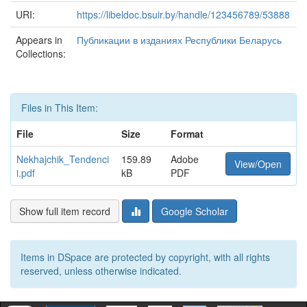
URI:
https://libeldoc.bsuir.by/handle/123456789/53888
Appears in
Публикации в изданиях Республики Беларусь
Collections:
Files in This Item:
File
Size
Format
Nekhajchik_Tendenci
159.89
Adobe
View/Open
i.pdf
kB
PDF
Show full item record
Google Scholar
Items in DSpace are protected by copyright, with all rights
reserved, unless otherwise indicated.