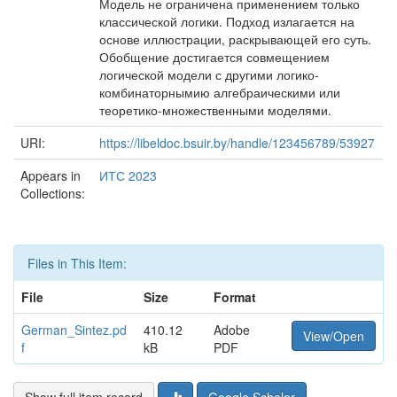
Модель не ограничена применением только
классической логики. Подход излагается на
основе иллюстрации, раскрывающей его суть.
Обобщение достигается совмещением
логической модели с другими логико-
комбинаторнымию алгебраическими или
теоретико-множественными моделями.
URI:
https://libeldoc.bsuir.by/handle/123456789/53927
Appears in
ИТС 2023
Collections:
Files in This Item:
File
Size
Format
German_Sintez.pd
410.12
Adobe
View/Open
f
kB
PDF