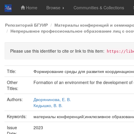
Home
Browse
Communities & Collections
Skip
Репозиторий БГУИР
Материалы конференций и семинар
navigation
Непрерывное профессиональное образование лиц с осо
Please use this identifier to cite or link to this item:
https://lib
Title:
Формирование среды для развития координационн
Other
Formation of an environment for the development of c
Titles:
Authors:
Дворянинова, Е. В.
Кедышко, В. В.
Keywords:
материалы конференций;инклюзивное образовани
Issue
2023
Date: