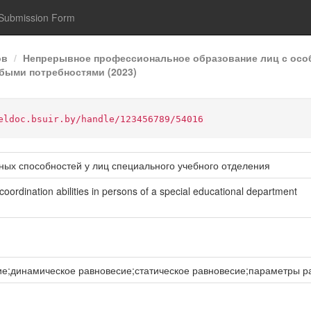
Submission Form
ов
Непрерывное профессиональное образование лиц с осо
быми потребностями (2023)
eldoc.bsuir.by/handle/123456789/54016
ых способностей у лиц специального учебного отделения
oordination abilities in persons of a special educational department
е;динамическое равновесие;статическое равновесие;параметры р