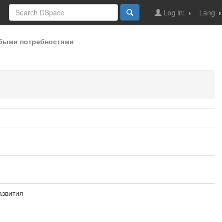
Log in:
Lang
быми потребностями
азвития