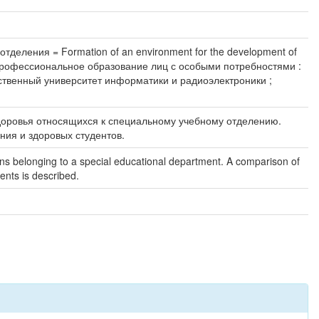
деления = Formation of an environment for the development of
вное профессиональное образование лиц с особыми потребностями :
ственный университет информатики и радиоэлектроники ;
здоровья относящихся к специальному учебному отделению.
ния и здоровых студентов.
asons belonging to a special educational department. A comparison of
ents is described.