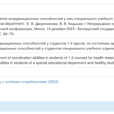
тия координационных способностей у лиц специального учебного от
ucational department / Е. В. Дворянинова, В. В. Кедышко // Непреры
ской конференции, Минск, 14 декабря 2023 / Белорусский государ
С. 66–70.
динационных способностей у студентов 1-2 курсов, по состоянию 
ционных способностей у студентов специального учебного отделе
pment of coordination abilities in students of 1-2 courses for health re
lities in students of a special educational department and healthy stud
 с особыми потребностями (2023)