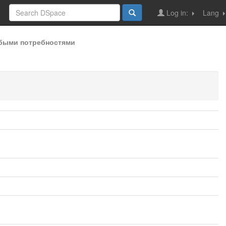
Log in:
Lang
быми потребностями