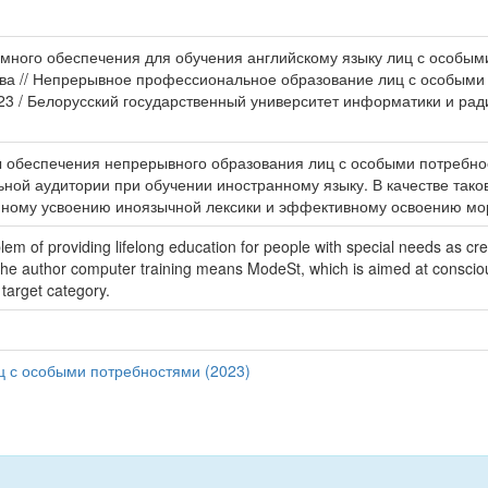
много обеспечения для обучения английскому языку лиц с особыми п
стратова // Непрерывное профессиональное образование лиц с особы
3 / Белорусский государственный университет информатики и радиоэ
обеспечения непрерывного образования лиц с особыми потребнос
льной аудитории при обучении иностранному языку. В качестве та
ному усвоению иноязычной лексики и эффективному освоению мор
lem of providing lifelong education for people with special needs as cre
y the author computer training means ModeSt, which is aimed at consciou
target category.
 с особыми потребностями (2023)