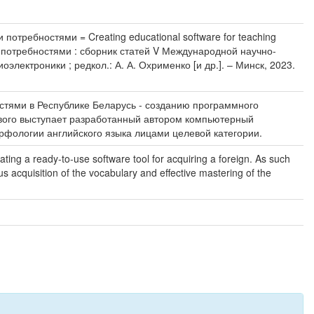
отребностями = Creating educational software for teaching
ми потребностями : сборник статей V Международной научно-
лектроники ; редкол.: А. А. Охрименко [и др.]. – Минск, 2023.
тями в Республике Беларусь - созданию программного
кового выступает разработанный автором компьютерный
фологии английского языка лицами целевой категории.
ating a ready-to-use software tool for acquiring a foreign. As such
s acquisition of the vocabulary and effective mastering of the