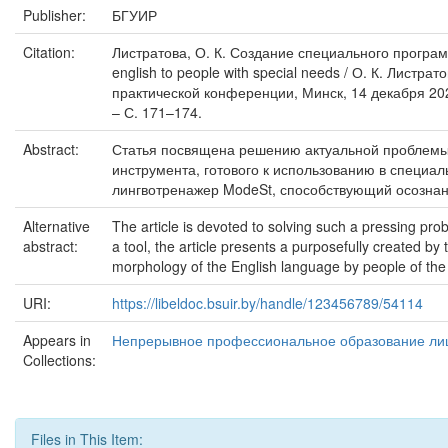
Publisher:
БГУИР
Citation:
Листратова, О. К. Создание специального програм
english to people with special needs / О. К. Ли
практической конференции, Минск, 14 декабря 202
– С. 171–174.
Abstract:
Статья посвящена решению актуальной проблемы 
инструмента, готового к использованию в специа
лингвотренажер ModeSt, способствующий осознан
Alternative
The article is devoted to solving such a pressing prob
abstract:
a tool, the article presents a purposefully created b
morphology of the English language by people of the 
URI:
https://libeldoc.bsuir.by/handle/123456789/54114
Appears in
Непрерывное профессиональное образование лиц
Collections:
Files in This Item: