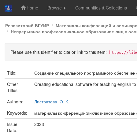
Home
Browse
Communities & Collections
Skip
Репозиторий БГУИР
Материалы конференций и семинар
navigation
Непрерывное профессиональное образование лиц с осо
Please use this identifier to cite or link to this item:
https://lib
Title:
Создание специального программного обеспечени
Other
Creating educational software for teaching english to
Titles:
Authors:
Листратова, О. К.
Keywords:
материалы конференций;инклюзивное образован
Issue
2023
Date: