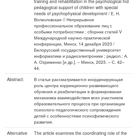
training and rehabilitation in the psychological fnd
pedagogical support of children with special
needs of psychophysical development / Е. Н.
Волколовская // Непрерывное
профессиональное образование лиц с
особыми потребностями : сборник статей V
Международной научно-практической
конференции, Минск, 14 декабря 2023 /
Белорусский государственный университет
информатики и радиоэлектроники ; редкол.: А.
А. Охрименко [и др.]. – Минск, 2023. – С. 42–
44.
Abstract:
В статье рассматривается координирующая
роль центра коррекционно-развивающего
обучения и реабилитации в формировании
механизма взаимодействия всех участников
образовательного процесса при организации
психолого-педагогического сопровождения
детей с особенностями психофизического
развития.
Alternative
The article examines the coordinating role of the