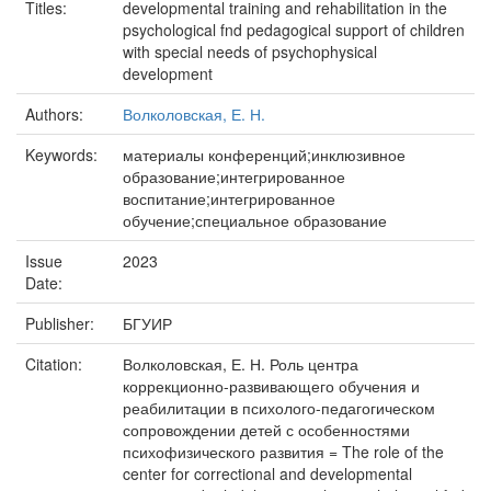
Titles:
developmental training and rehabilitation in the
psychological fnd pedagogical support of children
with special needs of psychophysical
development
Authors:
Волколовская, Е. Н.
Keywords:
материалы конференций;инклюзивное
образование;интегрированное
воспитание;интегрированное
обучение;специальное образование
Issue
2023
Date:
Publisher:
БГУИР
Citation:
Волколовская, Е. Н. Роль центра
коррекционно-развивающего обучения и
реабилитации в психолого-педагогическом
сопровождении детей с особенностями
психофизического развития = The role of the
center for correctional and developmental