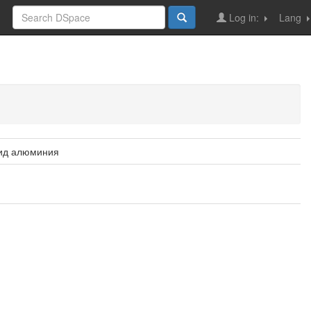
Log in:
Lang
сид алюминия