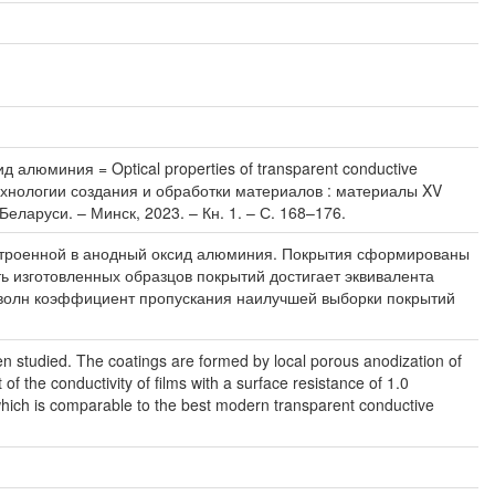
люминия = Optical properties of transparent conductive
 и технологии создания и обработки материалов : материалы XV
ларуси. – Минск, 2023. – Кн. 1. – С. 168–176.
строенной в анодный оксид алюминия. Покрытия сформированы
 изготовленных образцов покрытий достигает эквивалента
 волн коэффициент пропускания наилучшей выборки покрытий
 studied. The coatings are formed by local porous anodization of
 the conductivity of films with a surface resistance of 1.0
which is comparable to the best modern transparent conductive