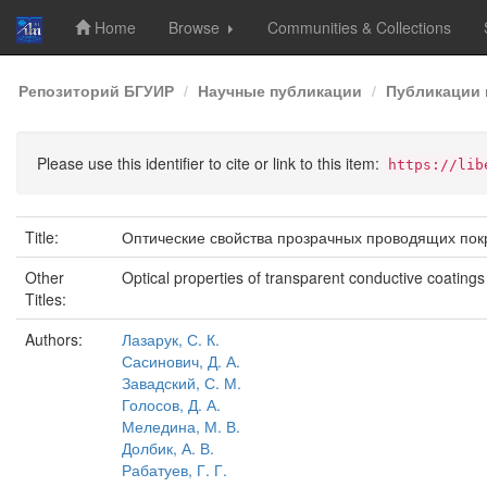
Home
Browse
Communities & Collections
Skip
Репозиторий БГУИР
Научные публикации
Публикации 
navigation
Please use this identifier to cite or link to this item:
https://lib
Title:
Оптические свойства прозрачных проводящих пок
Other
Optical properties of transparent conductive coating
Titles:
Authors:
Лазарук, С. К.
Сасинович, Д. А.
Завадский, С. М.
Голосов, Д. А.
Меледина, М. В.
Долбик, А. В.
Рабатуев, Г. Г.