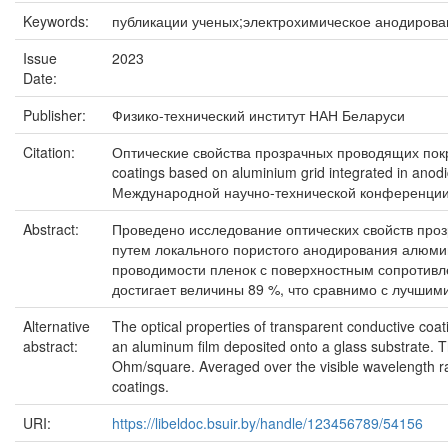
Keywords:
публикации ученых;электрохимическое анодиров
Issue
2023
Date:
Publisher:
Физико-технический институт НАН Беларуси
Citation:
Оптические свойства прозрачных проводящих покры
coatings based on aluminium grid integrated in an
Международной научно-технической конференции, М
Abstract:
Проведено исследование оптических свойств про
путем локального пористого анодирования алюми
проводимости пленок с поверхностным сопротивл
достигает величины 89 %, что сравнимо с лучш
Alternative
The optical properties of transparent conductive co
abstract:
an aluminum film deposited onto a glass substrate. Th
Ohm/square. Averaged over the visible wavelength ra
coatings.
URI:
https://libeldoc.bsuir.by/handle/123456789/54156