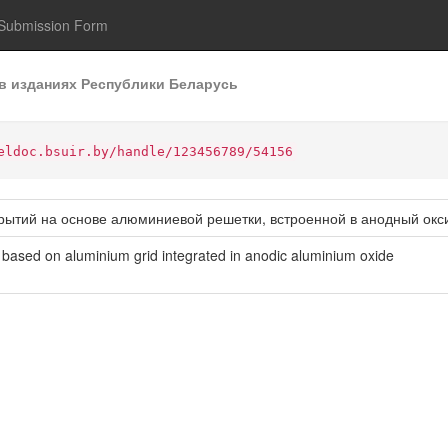
Submission Form
в изданиях Республики Беларусь
eldoc.bsuir.by/handle/123456789/54156
рытий на основе алюминиевой решетки, встроенной в анодный ок
s based on aluminium grid integrated in anodic aluminium oxide