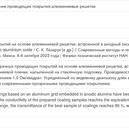
ание;проводящие покрытия;алюминиевые решетки
тий на основе алюминиевой решетки, встроенной в анодный оксид а
odic aluminium oxide / С. К. Лазарук [и др.] // Современные методы
инск, 4-6 октября 2023 года / Физико-технический институт НАН Бе
зрачных проводящих покрытий на основе алюминиевой решетки, в
ниевой пленки, напыленной на стеклянную подложку. Проводимость
ением 1,0 Ом/квадрат. Усреднённый по видимому диапазону длин
ими современными прозрачными проводящими покрытиями.
atings based on an aluminum grid embedded in anodic alumina have been
e conductivity of the prepared coating samples reaches the equivalent of
nge, the transmittance of the best sample of coatings reaches 89 %, 