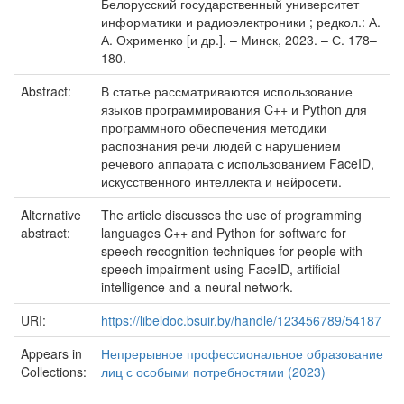
Белорусский государственный университет
информатики и радиоэлектроники ; редкол.: А.
А. Охрименко [и др.]. – Минск, 2023. – С. 178–
180.
Abstract:
В статье рассматриваются использование
языков программирования C++ и Python для
программного обеспечения методики
распознания речи людей с нарушением
речевого аппарата с использованием FaceID,
искусственного интеллекта и нейросети.
Alternative
The article discusses the use of programming
abstract:
languages C++ and Python for software for
speech recognition techniques for people with
speech impairment using FaceID, artificial
intelligence and a neural network.
URI:
https://libeldoc.bsuir.by/handle/123456789/54187
Appears in
Непрерывное профессиональное образование
Collections:
лиц с особыми потребностями (2023)