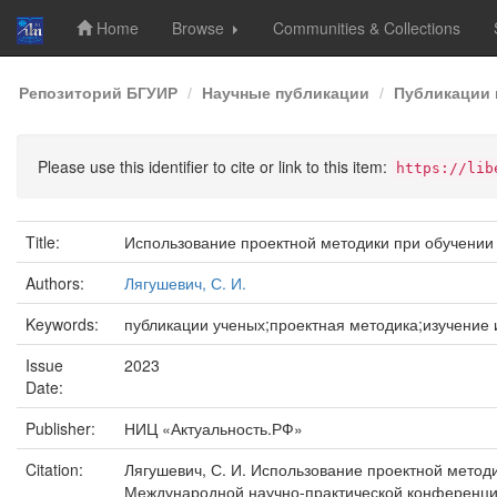
Home
Browse
Communities & Collections
Skip
Репозиторий БГУИР
Научные публикации
Публикации 
navigation
Please use this identifier to cite or link to this item:
https://lib
Title:
Использование проектной методики при обучении 
Authors:
Лягушевич, С. И.
Keywords:
публикации ученых;проектная методика;изучение 
Issue
2023
Date:
Publisher:
НИЦ «Актуальность.РФ»
Citation:
Лягушевич, С. И. Использование проектной методики
Международной научно-практической конференции,