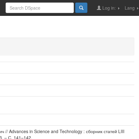
Log in:
Lang
// Advances in Science and Technology : сборник статей LIII
. – С. 141–142.