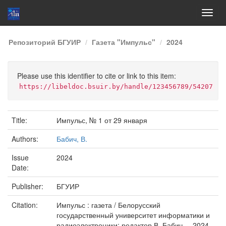
Skip
Репозиторий БГУИР
Газета "Импульс"
2024
navigation
Please use this identifier to cite or link to this item:
https://libeldoc.bsuir.by/handle/123456789/54207
Title:
Импульс, № 1 от 29 января
Authors:
Бабич, В.
Issue
2024
Date:
Publisher:
БГУИР
Citation:
Импульс : газета / Белорусский
государственный университет информатики и
радиоэлектроники; редактор В. Бабич. – 2024,