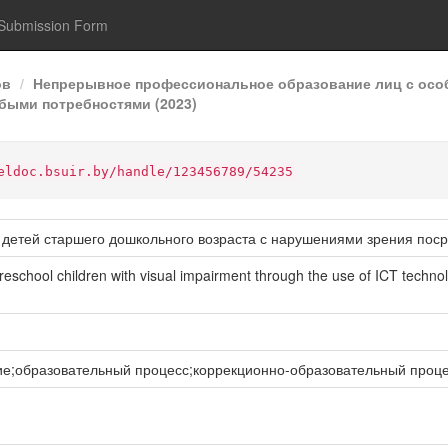
Submission Form
ов
Непрерывное профессиональное образование лиц с осо
быми потребностями (2023)
eldoc.bsuir.by/handle/123456789/54235
 детей старшего дошкольного возраста с нарушениями зрения пос
 preschool children with visual impairment through the use of ICT techno
е;образовательный процесс;коррекционно-образовательный проц