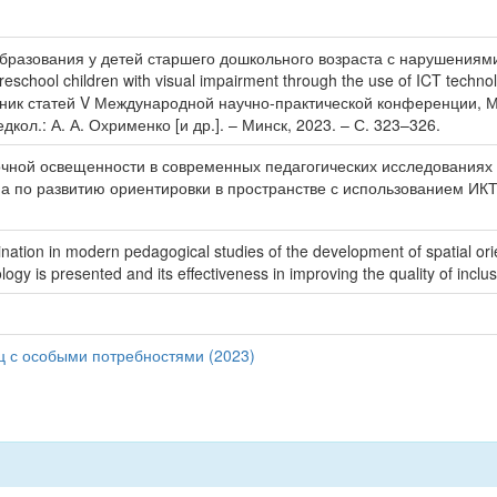
образования у детей старшего дошкольного возраста с нарушениям
er preschool children with visual impairment through the use of ICT te
ник статей V Международной научно-практической конференции, Ми
ол.: А. А. Охрименко [и др.]. – Минск, 2023. – С. 323–326.
чной освещенности в современных педагогических исследованиях 
а по развитию ориентировки в пространстве с использованием ИК
umination in modern pedagogical studies of the development of spatial or
gy is presented and its effectiveness in improving the quality of inclusi
 с особыми потребностями (2023)