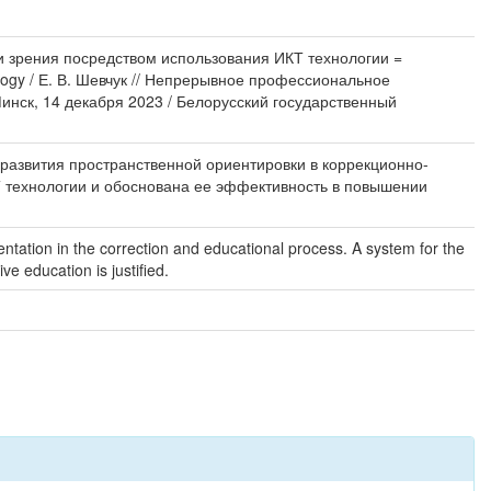
и зрения посредством использования ИКТ технологии =
chnology / Е. В. Шевчук // Непрерывное профессиональное
нск, 14 декабря 2023 / Белорусский государственный
развития пространственной ориентировки в коррекционно-
Т технологии и обоснована ее эффективность в повышении
ientation in the correction and educational process. A system for the
ve education is justified.