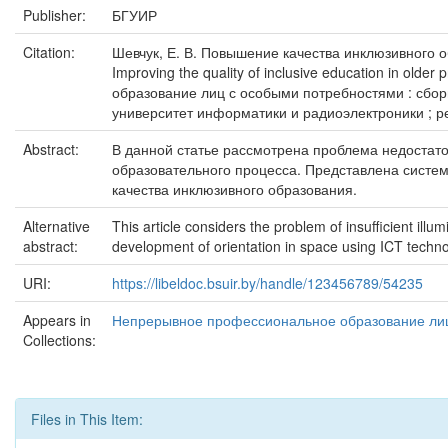
Publisher:
БГУИР
Citation:
Шевчук, Е. В. Повышение качества инклюзивного 
Improving the quality of inclusive education in old
образование лиц с особыми потребностями : сбор
университет информатики и радиоэлектроники ; редк
Abstract:
В данной статье рассмотрена проблема недостато
образовательного процесса. Представлена систем
качества инклюзивного образования.
Alternative
This article considers the problem of insufficient ill
abstract:
development of orientation in space using ICT technolo
URI:
https://libeldoc.bsuir.by/handle/123456789/54235
Appears in
Непрерывное профессиональное образование лиц
Collections:
Files in This Item: