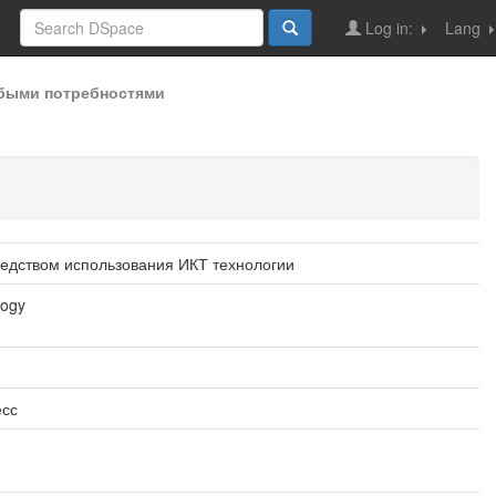
Log in:
Lang
быми потребностями
редством использования ИКТ технологии
logy
есс