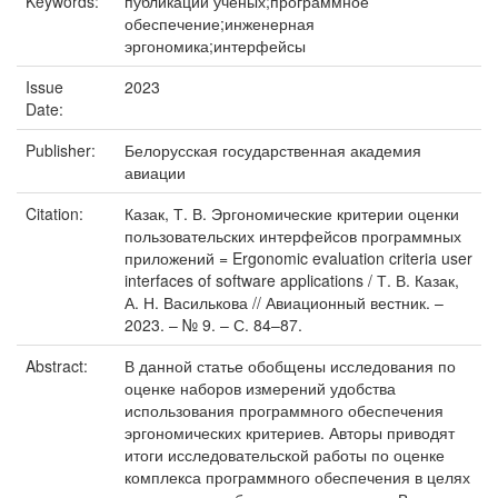
Keywords:
публикации ученых;программное
обеспечение;инженерная
эргономика;интерфейсы
Issue
2023
Date:
Publisher:
Белорусская государственная академия
авиации
Citation:
Казак, Т. В. Эргономические критерии оценки
пользовательских интерфейсов программных
приложений = Ergonomic evaluation criteria user
interfaces of software applications / Т. В. Казак,
А. Н. Василькова // Авиационный вестник. –
2023. – № 9. – С. 84–87.
Abstract:
В данной статье обобщены исследования по
оценке наборов измерений удобства
использования программного обеспечения
эргономических критериев. Авторы приводят
итоги исследовательской работы по оценке
комплекса программного обеспечения в целях