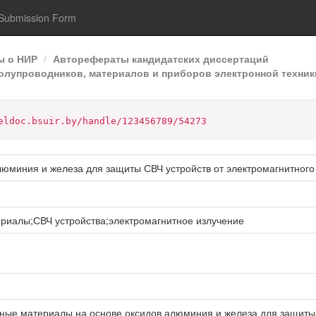
Submission Form
ы о НИР
Авторефераты кандидатских диссертаций
полупроводников, материалов и приборов электронной техник
eldoc.bsuir.by/handle/123456789/54273
юминия и железа для защиты СВЧ устройств от электромагнитного
риалы;СВЧ устройства;электромагнитное излучение
ые материалы на основе оксидов алюминия и железа для защиты С