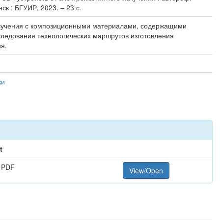
ск : БГУИР, 2023. – 23 с.
злучения с композиционными материалами, содержащими
следования технологических маршрутов изготовления
я.
ки
t
 PDF
View/Open