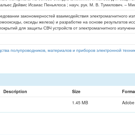
Овальес Дейвис Исаиас Пеньялоса ; науч. рук. М. В. Тумилович. – Мин
ледовании закономерностей взаимодействия электромагнитного и
мооксиды, оксиды железа) и разработке на основе результатов ис
окрытий для защиты СВЧ устройств от электромагнитного излучени
дства полупроводников, материалов и приборов электронной техни
Description
Size
Forma
1.45 MB
Adobe