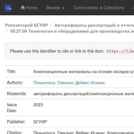
Home
Browse
Communities & Collections
Skip
Репозиторий БГУИР
Авторефераты диссертаций и отчет
navigation
05.27.06 Технология и оборудование для производства 
Please use this identifier to cite or link to this item:
https://lib
Title:
Композиционные материалы на основе оксидов ал
Authors:
Пеньялоса, Овальес Дейвис Исаиас
Keywords:
авторефераты диссертаций;композиционные мате
Issue
2023
Date:
Publisher:
БГУИР
Citation:
Пеньялоса, Овальес Дейвис Исаиас. Композиционн