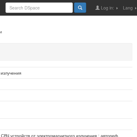
Log in:
Lang
и
 излучения
ВЧ устройств от электромагнитного излучения : автореф.