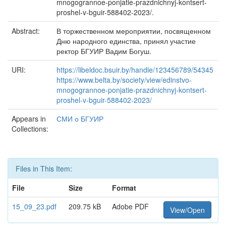
mnogogrannoe-ponjatie-prazdnichnyj-kontsert-
proshel-v-bguir-588402-2023/.
Abstract:
В торжественном мероприятии, посвященном
Дню народного единства, принял участие
ректор БГУИР Вадим Богуш.
URI:
https://libeldoc.bsuir.by/handle/123456789/54345
https://www.belta.by/society/view/edinstvo-
mnogogrannoe-ponjatie-prazdnichnyj-kontsert-
proshel-v-bguir-588402-2023/
Appears in
СМИ о БГУИР
Collections:
Files in This Item:
File
Size
Format
15_09_23.pdf
209.75 kB
Adobe PDF
View/Open