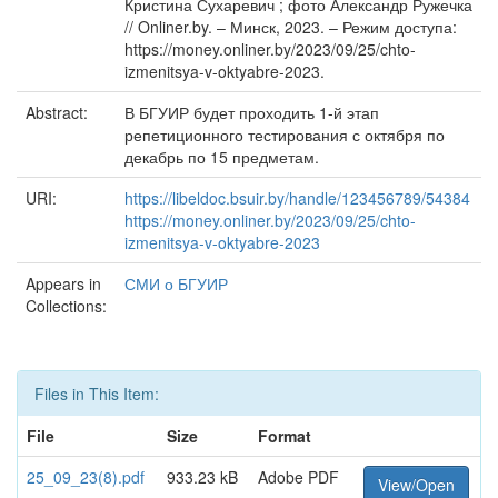
Кристина Сухаревич ; фото Александр Ружечка
// Onliner.by. – Минск, 2023. – Режим доступа:
https://money.onliner.by/2023/09/25/chto-
izmenitsya-v-oktyabre-2023.
Abstract:
В БГУИР будет проходить 1-й этап
репетиционного тестирования с октября по
декабрь по 15 предметам.
URI:
https://libeldoc.bsuir.by/handle/123456789/54384
https://money.onliner.by/2023/09/25/chto-
izmenitsya-v-oktyabre-2023
Appears in
СМИ о БГУИР
Collections:
Files in This Item:
File
Size
Format
25_09_23(8).pdf
933.23 kB
Adobe PDF
View/Open