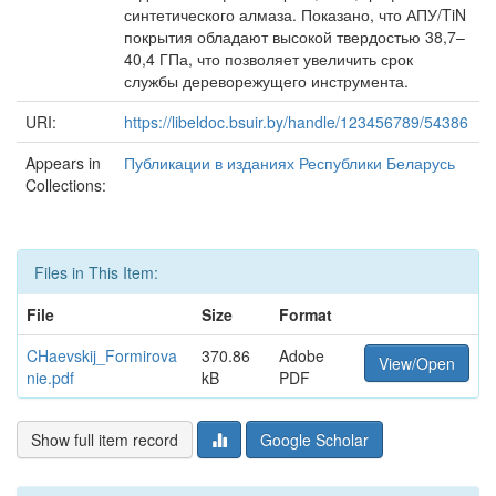
синтетического алмаза. Показано, что АПУ/TiN
покрытия обладают высокой твердостью 38,7–
40,4 ГПа, что позволяет увеличить срок
службы дереворежущего инструмента.
URI:
https://libeldoc.bsuir.by/handle/123456789/54386
Appears in
Публикации в изданиях Республики Беларусь
Collections:
Files in This Item:
File
Size
Format
CHaevskij_Formirova
370.86
Adobe
View/Open
nie.pdf
kB
PDF
Show full item record
Google Scholar