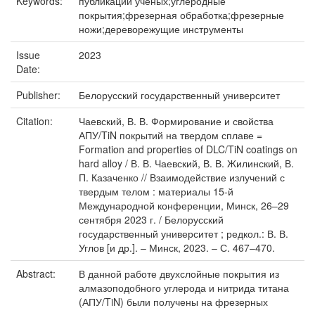
Keywords:
публикации ученых;углеродные
покрытия;фрезерная обработка;фрезерные
ножи;дереворежущие инструменты
Issue
2023
Date:
Publisher:
Белорусский государственный университет
Citation:
Чаевский, В. В. Формирование и свойства
АПУ/TiN покрытий на твердом сплаве =
Formation and properties of DLC/TiN coatings on
hard alloy / В. В. Чаевский, В. В. Жилинский, В.
П. Казаченко // Взаимодействие излучений с
твердым телом : материалы 15-й
Международной конференции, Минск, 26–29
сентября 2023 г. / Белорусский
государственный университет ; редкол.: В. В.
Углов [и др.]. – Минск, 2023. – С. 467–470.
Abstract:
В данной работе двухслойные покрытия из
алмазоподобного углерода и нитрида титана
(АПУ/TiN) были получены на фрезерных