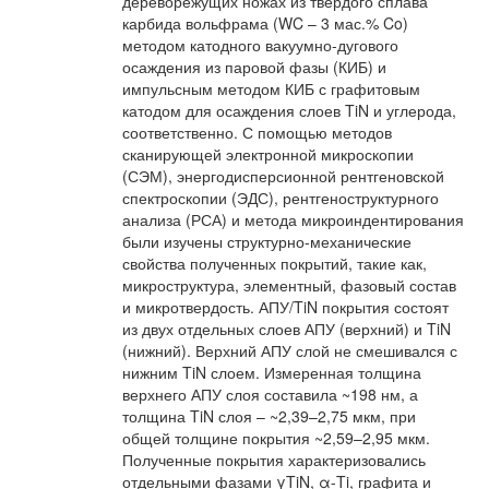
дереворежущих ножах из твердого сплава
карбида вольфрама (WC – 3 мас.% Co)
методом катодного вакуумно-дугового
осаждения из паровой фазы (КИБ) и
импульсным методом КИБ с графитовым
катодом для осаждения слоев TiN и углерода,
соответственно. С помощью методов
сканирующей электронной микроскопии
(СЭМ), энергодисперсионной рентгеновской
спектроскопии (ЭДС), рентгеноструктурного
анализа (РСА) и метода микроиндентирования
были изучены структурно-механические
свойства полученных покрытий, такие как,
микроструктура, элементный, фазовый состав
и микротвердость. АПУ/TiN покрытия состоят
из двух отдельных слоев АПУ (верхний) и TiN
(нижний). Верхний АПУ слой не смешивался с
нижним TiN слоем. Измеренная толщина
верхнего АПУ слоя составила ~198 нм, а
толщина TiN слоя – ~2,39–2,75 мкм, при
общей толщине покрытия ~2,59–2,95 мкм.
Полученные покрытия характеризовались
отдельными фазами γTiN, α-Ti, графита и