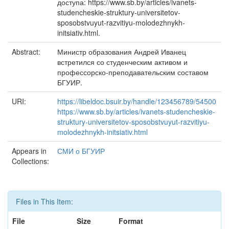
доступа: https://www.sb.by/articles/ivanets-
studencheskie-struktury-universitetov-
sposobstvuyut-razvitiyu-molodezhnykh-
initsiativ.html.
Abstract:
Министр образования Андрей Иванец
встретился со студенческим активом и
профессорско-преподавательским составом
БГУИР.
URI:
https://libeldoc.bsuir.by/handle/123456789/54500
https://www.sb.by/articles/ivanets-studencheskie-
struktury-universitetov-sposobstvuyut-razvitiyu-
molodezhnykh-initsiativ.html
Appears in
СМИ о БГУИР
Collections:
Files in This Item:
File
Size
Format