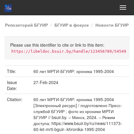
Skip
Репозиторий БГУИР
БГУИР в фокусе
Новости БГУИР
navigation
Please use this identifier to cite or link to this item:
https://libeldoc.bsuir.by/handle/123456789/54549
Title:
60 лет МРТИ-БГУИР: хроника 1995-2004
Issue
27-Feb-2024
Date:
Citation:
60 лет МРТИ-БГУИР: хроника 1995-2004
[Электронный ресурс] / подготовлено Пресс-
службой БГУИР ; фото из хроники МРТИ
БГУИР // bsuir.by. – Минск, 2024. – Режим
доступа: https://www.bsuir.by/ru/news/111373-
60-let-mrti-bguir--khronika-1995-2004