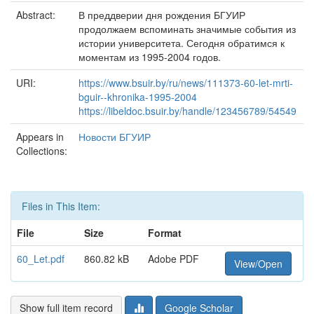
Abstract:
В преддверии дня рождения БГУИР
продолжаем вспоминать значимые события из
истории университета. Сегодня обратимся к
моментам из 1995-2004 годов.
URI:
https://www.bsuir.by/ru/news/111373-60-let-mrti-
bguir--khronika-1995-2004
https://libeldoc.bsuir.by/handle/123456789/54549
Appears in
Новости БГУИР
Collections:
Files in This Item:
File
Size
Format
60_Let.pdf
860.82 kB
Adobe PDF
View/Open
Show full item record
Google Scholar