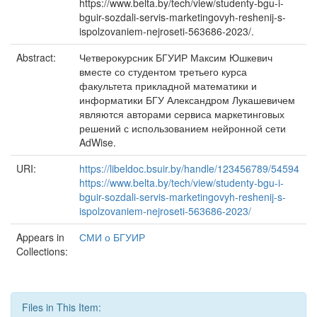
https://www.belta.by/tech/view/studenty-bgu-i-
bguir-sozdali-servis-marketingovyh-reshenij-s-
ispolzovaniem-nejroseti-563686-2023/.
Abstract:
Четверокурсник БГУИР Максим Юшкевич
вместе со студентом третьего курса
факультета прикладной математики и
информатики БГУ Александром Лукашевичем
являются авторами сервиса маркетинговых
решений с использованием нейронной сети
AdWise.
URI:
https://libeldoc.bsuir.by/handle/123456789/54594
https://www.belta.by/tech/view/studenty-bgu-i-
bguir-sozdali-servis-marketingovyh-reshenij-s-
ispolzovaniem-nejroseti-563686-2023/
Appears in
СМИ о БГУИР
Collections:
Files in This Item: