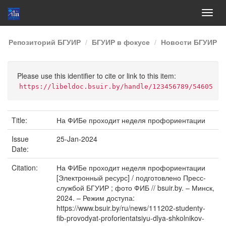
Skip
Репозиторий БГУИР
БГУИР в фокусе
Новости БГУИР
navigation
Please use this identifier to cite or link to this item:
https://libeldoc.bsuir.by/handle/123456789/54605
Title:
На ФИБе проходит неделя профориентации
Issue
25-Jan-2024
Date:
Citation:
На ФИБе проходит неделя профориентации
[Электронный ресурс] / подготовлено Пресс-
службой БГУИР ; фото ФИБ // bsuir.by. – Минск,
2024. – Режим доступа:
https://www.bsuir.by/ru/news/111202-studenty-
fib-provodyat-proforientatsiyu-dlya-shkolnikov-