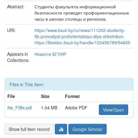
Abstract:
Студенты факультета информационной
безопасности проводят профориентационные
часы в школах столицы и регионов.
URI:
https://www.bsuir.by/ru/news/111202-studenty-
fib-provodyat-proforientatsiyu-dlya-shkolnikov-
https://libeldoc.bsuir.by/handle/123456789/54605
Appears in
Новости БГУИР
Collections:
Files in This Item:
File
Size
Format
Na_FIBe.pdf
1.04 MB
Adobe PDF
View/Open
Show full item record
Google Scholar