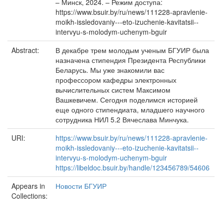
– Минск, 2024. – Режим доступа:
https://www.bsuir.by/ru/news/111228-apravlenie-
moikh-issledovaniy---eto-izuchenie-kavitatsii--
intervyu-s-molodym-uchenym-bguir
Abstract:
В декабре трем молодым ученым БГУИР была
назначена стипендия Президента Республики
Беларусь. Мы уже знакомили вас
профессором кафедры электронных
вычислительных систем Максимом
Вашкевичем. Сегодня поделимся историей
еще одного стипендиата, младшего научного
сотрудника НИЛ 5.2 Вячеслава Минчука.
URI:
https://www.bsuir.by/ru/news/111228-apravlenie-
moikh-issledovaniy---eto-izuchenie-kavitatsii--
intervyu-s-molodym-uchenym-bguir
https://libeldoc.bsuir.by/handle/123456789/54606
Appears in
Новости БГУИР
Collections: