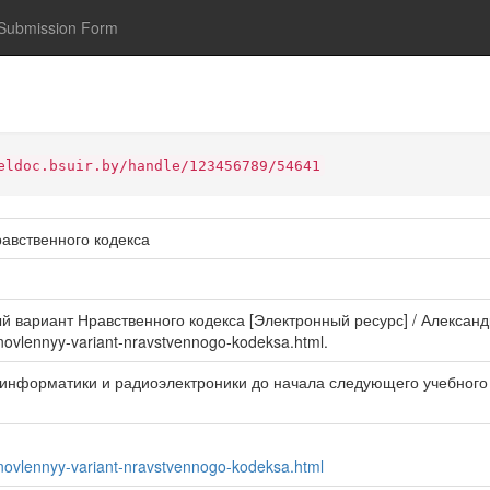
Submission Form
eldoc.bsuir.by/handle/123456789/54641
авственного кодекса
 вариант Нравственного кодекса [Электронный ресурс] / Александр 
bnovlennyy-variant-nravstvennogo-kodeksa.html.
 информатики и радиоэлектроники до начала следующего учебного
obnovlennyy-variant-nravstvennogo-kodeksa.html