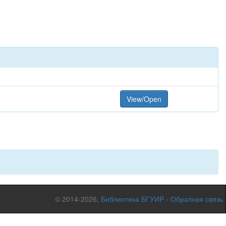
View/Open
© 2014-2026,
Библиотека БГУИР
-
Обратная связь