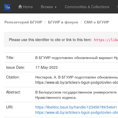
Home
Browse
Communities & Collections
Skip
Репозиторий БГУИР
БГУИР в фокусе
СМИ о БГУИР
navigation
Please use this identifier to cite or link to this item:
https://lib
Title:
В БГУИР подготовлен обновленный вариант Нр
Issue Date:
17-May-2023
Citation:
Нестеров, А. В БГУИР подготовлен обновленный
https://www.sb.by/articles/v-bguir-podgotovlen-o
Abstract:
В Белорусском государственном университете
Нравственного кодекса.
URI:
https://libeldoc.bsuir.by/handle/123456789/54641
https://www.sb.by/articles/v-bguir-podgotovlen-