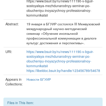
https://www.bsuir.by/ru/news/111190-v-bguir-
sostoyalsya-mezhdunarodnyy-seminar-po-
obucheniyu-inoyazychnoy-professionalnoy-
kommunikatsii
Abstract:
19 января в БГУИР состоялся III Межвузовский
международный научно-методический
семинар «Обучение иноязычной
профессиональной коммуникации в диалоге
культур: достижения и перспективы».
URI:
https://www.bsuir.by/ru/news/111190-v-bguir-
sostoyalsya-mezhdunarodnyy-seminar-po-
obucheniyu-inoyazychnoy-professionalnoy-
kommunikatsii
https://libeldoc.bsuir.by/handle/123456789/54678
Appears in
Новости БГУИР
Collections:
Files in This Item: