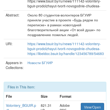
https://www.bsuir.by/ru/news/111142-volontery-
bguir-prodolzhayut-tvorit-novogodnie-chudesa-
Abstract:
Около 80 студентов-волонтеров БГУИР
приняли участие в проекте «Будь рядом по
переписке» в рамках новогодней
благотворительной акции «От всей души» по
поздравлению пожилых людей.
URI:
https://www.bsuir.by/ru/news/111142-volontery-
bguir-prodolzhayut-tvorit-novogodnie-chudesa-
https://libeldoc.bsuir.by/handle/123456789/54683
Appears in
Новости БГУИР
Collections:
Files in This Item:
File
Size
Format
Volontery_BGUIR.p
821.31
Adobe
View/Open