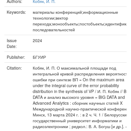
Authors:
Кобяк, И. П.
Keywords:
материалы конференций;информационные
технологии;вектор
перехода;монообъекты;постобъекты;идентифика
последовательностей
Issue
2024
Date:
Publisher:
БГУИР
Citation:
Кобяк, И. П. О максимальной площади под
интегральной кривой распределения вероятносте
ошибки при синтезе ВП = On the maximum area
under the integral curve of the error probability
distribution in the synthesis of VP / И. П. Кобяк // BIG
DATA и анализ высокого уровня = BIG DATA and
Advanced Analytics : сборник научных статей X
Международной научно-практической конференци
Минск, 13 марта 2024 г. : в 2 ч. Ч. 1 / Белорусский
государственный университет информатики и
радиоэлектроники ; редкол.: В. А. Богуш [и др.]. –