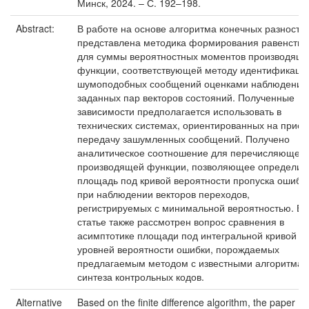
Минск, 2024. – С. 192–198.
Abstract:
В работе на основе алгоритма конечных разносте
представлена методика формирования равенства
для суммы вероятностных моментов производящ
функции, соответствующей методу идентификаци
шумоподобных сообщений оценками наблюдения
заданных пар векторов состояний. Полученные
зависимости предполагается использовать в
технических системах, ориентированных на прием
передачу зашумленных сообщений. Получено
аналитическое соотношение для перечисляющей
производящей функции, позволяющее определит
площадь под кривой вероятности пропуска ошибк
при наблюдении векторов переходов,
регистрируемых с минимальной вероятностью. В
статье также рассмотрен вопрос сравнения в
асимптотике площади под интегральной кривой
уровней вероятности ошибки, порождаемых
предлагаемым методом с известными алгоритма
синтеза контрольных кодов.
Alternative
Based on the finite difference algorithm, the paper