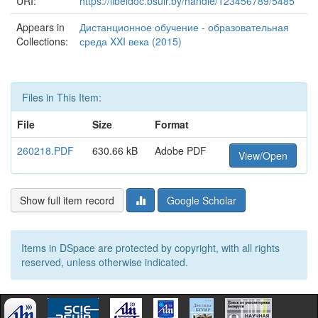
URI:
https://libeldoc.bsuir.by/handle/123456789/5485
Appears in
Дистанционное обучение - образовательная
Collections:
среда XXI века (2015)
Files in This Item:
File
Size
Format
260218.PDF
630.66 kB
Adobe PDF
View/Open
Show full item record
Google Scholar
Items in DSpace are protected by copyright, with all rights
reserved, unless otherwise indicated.