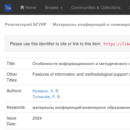
Home
Browse
Communities & Collections
Skip
Репозиторий БГУИР
Материалы конференций и семинар
navigation
Please use this identifier to cite or link to this item:
https://lib
Title:
Особенности информационного и методического 
Other
Features of information and methodological support 
Titles:
Authors:
Казарин, А. В.
Толкачёв, Р. В.
Keywords:
материалы конференций;инженерное образовани
Issue
2024
Date: