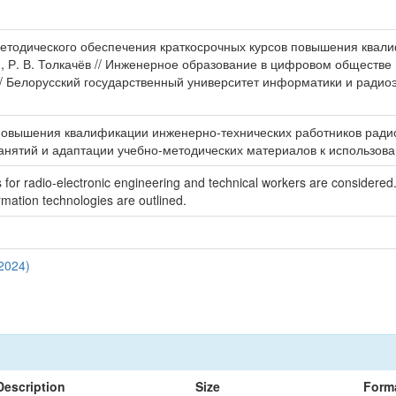
тодического обеспечения краткосрочных курсов повышения квалифика
зарин, Р. В. Толкачёв // Инженерное образование в цифровом общес
1 / Белорусский государственный университет информатики и радиоэл
 повышения квалификации инженерно-технических работников рад
анятий и адаптации учебно-методических материалов к использо
 for radio-electronic engineering and technical workers are considered.
rmation technologies are outlined.
2024)
Description
Size
Form