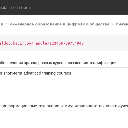
Submission Form
ов
Инженерное образование в цифровом обществе
Инжен
eldoc.bsuir.by/handle/123456789/54940
обеспечения краткосрочных курсов повышения квалификации
of short-term advanced training courses
е;информационные технологии;коммуникационные технологии;уче