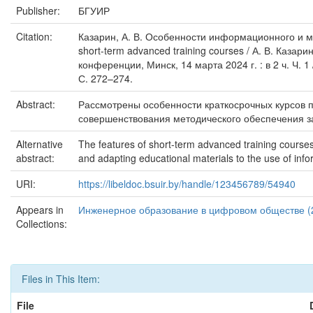
Publisher:
БГУИР
Citation:
Казарин, А. В. Особенности информационного и ме
short-term advanced training courses / А. В. Ка
конференции, Минск, 14 марта 2024 г. : в 2 ч. Ч. 
С. 272–274.
Abstract:
Рассмотрены особенности краткосрочных курсов
совершенствования методического обеспечения з
Alternative
The features of short-term advanced training courses
abstract:
and adapting educational materials to the use of info
URI:
https://libeldoc.bsuir.by/handle/123456789/54940
Appears in
Инженерное образование в цифровом обществе (
Collections:
Files in This Item:
File