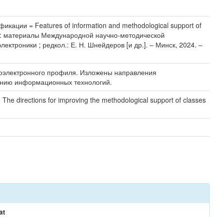
ции = Features of information and methodological support of
тве : материалы Международной научно-методической
ектроники ; редкол.: Е. Н. Шнейдеров [и др.]. – Минск, 2024. –
иоэлектронного профиля. Изложены направления
ванию информационных технологий.
 The directions for improving the methodological support of classes
at