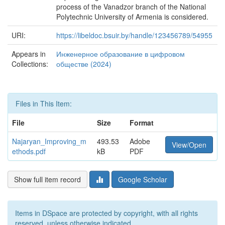
process of the Vanadzor branch of the National
Polytechnic University of Armenia is considered.
URI:
https://libeldoc.bsuir.by/handle/123456789/54955
Appears in
Инженерное образование в цифровом
Collections:
обществе (2024)
Files in This Item:
File
Size
Format
Najaryan_Improving_m
493.53
Adobe
View/Open
ethods.pdf
kB
PDF
Show full item record
Google Scholar
Items in DSpace are protected by copyright, with all rights
reserved, unless otherwise indicated.