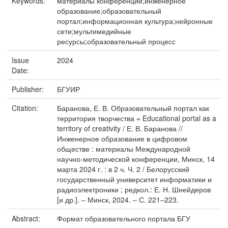
Keywords:
материалы конференций;инженерное
образование;образовательный
портал;информационная культура;нейронные
сети;мультимедийные
ресурсы;образовательный процесс
Issue
2024
Date:
Publisher:
БГУИР
Citation:
Баранова, Е. В. Образовательный портал как
территория творчества = Educational portal as a
territory of creativity / Е. В. Баранова //
Инженерное образование в цифровом
обществе : материалы Международной
научно-методической конференции, Минск, 14
марта 2024 г. : в 2 ч. Ч. 2 / Белорусский
государственный университет информатики и
радиоэлектроники ; редкол.: Е. Н. Шнейдеров
[и др.]. – Минск, 2024. – С. 221–223.
Abstract:
Формат образовательного портала БГУ