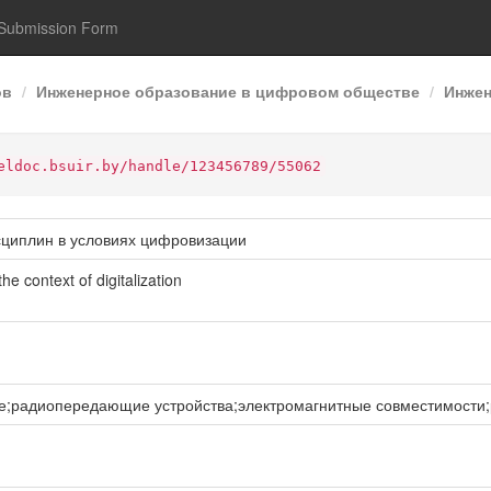
Submission Form
ов
Инженерное образование в цифровом обществе
Инжен
eldoc.bsuir.by/handle/123456789/55062
сциплин в условиях цифровизации
he context of digitalization
;радиопередающие устройства;электромагнитные совместимости;