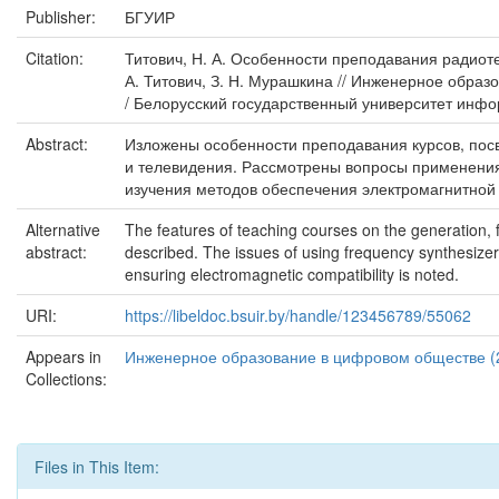
Publisher:
БГУИР
Citation:
Титович, Н. А. Особенности преподавания радиотехни
А. Титович, З. Н. Мурашкина // Инженерное образ
/ Белорусский государственный университет информ
Abstract:
Изложены особенности преподавания курсов, по
и телевидения. Рассмотрены вопросы применения
изучения методов обеспечения электромагнитной
Alternative
The features of teaching courses on the generation, 
abstract:
described. The issues of using frequency synthesize
ensuring electromagnetic compatibility is noted.
URI:
https://libeldoc.bsuir.by/handle/123456789/55062
Appears in
Инженерное образование в цифровом обществе (
Collections:
Files in This Item: