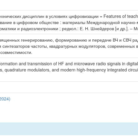
ческих дисциплин в условиях цифровизации = Features of teaching radi
ование в цифровом обществе : материалы Международной научно-мет
атики и радиоэлектроники ; редкол.: Е. Н. Шнейдеров [и др.]. – Ми
священных генерированию, формированию и передаче ВЧ и СВЧ ра
 синтезаторов частоты, квадратурных модуляторов, современных 
 совместимости.
formation and transmission of HF and microwave radio signals in digita
rs, quadrature modulators, and modern high-frequency integrated circu
2024)