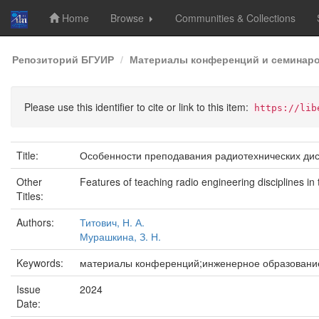
Home
Browse
Communities & Collections
Skip
Репозиторий БГУИР
Материалы конференций и семинар
navigation
Please use this identifier to cite or link to this item:
https://lib
Title:
Особенности преподавания радиотехнических ди
Other
Features of teaching radio engineering disciplines in t
Titles:
Authors:
Титович, Н. А.
Мурашкина, З. Н.
Keywords:
материалы конференций;инженерное образование
Issue
2024
Date: