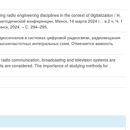
o engineering disciplines in the context of digitalization / Н.
одической конференции, Минск, 14 марта 2024 г. : в 2 ч. Ч. 1
нск, 2024. – С. 294–295.
диосигналов в системах цифровой радиосвязи, радиовещания
высокочастотных интегральных схем. Отмечается важность
l radio communication, broadcasting and television systems are
its are considered. The importance of studying methods for