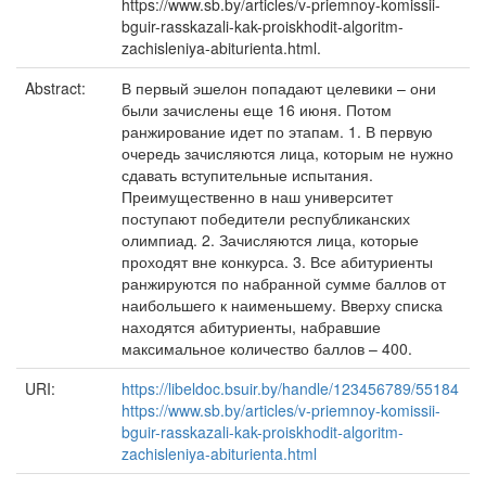
https://www.sb.by/articles/v-priemnoy-komissii-
bguir-rasskazali-kak-proiskhodit-algoritm-
zachisleniya-abiturienta.html.
Abstract:
В первый эшелон попадают целевики – они
были зачислены еще 16 июня. Потом
ранжирование идет по этапам. 1. В первую
очередь зачисляются лица, которым не нужно
сдавать вступительные испытания.
Преимущественно в наш университет
поступают победители республиканских
олимпиад. 2. Зачисляются лица, которые
проходят вне конкурса. 3. Все абитуриенты
ранжируются по набранной сумме баллов от
наибольшего к наименьшему. Вверху списка
находятся абитуриенты, набравшие
максимальное количество баллов – 400.
URI:
https://libeldoc.bsuir.by/handle/123456789/55184
https://www.sb.by/articles/v-priemnoy-komissii-
bguir-rasskazali-kak-proiskhodit-algoritm-
zachisleniya-abiturienta.html