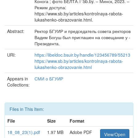
Конога ; фото БЕЛТА // Sb.by. – Минск, 2023. –
Режим доступа:
https://www.sb.by/articles/kontrolnaya-rabota-
lukashenko-obrazovanie.html.
Abstract:
Ректор БГУИР и председатель совета ректоров
Вадим Богуш был приглашен на совещание у ­
Президента.
URI:
https://libeldoc.bsuir.by/handle/123456789/55213
https://www.sb.by/articles/kontrolnaya-rabota-
lukashenko-obrazovanie.html
Appears in
СМИ о БГУИР
Collections:
Files in This Item:
File
Size
Format
18_08_23(1).pdf
1.97 MB
Adobe PDF
View/Open