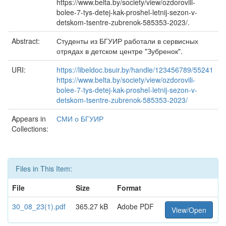
https://www.belta.by/society/view/ozdorovili-
bolee-7-tys-detej-kak-proshel-letnij-sezon-v-
detskom-tsentre-zubrenok-585353-2023/.
Abstract:
Студенты из БГУИР работали в сервисных
отрядах в детском центре "Зубренок".
URI:
https://libeldoc.bsuir.by/handle/123456789/55241
https://www.belta.by/society/view/ozdorovili-
bolee-7-tys-detej-kak-proshel-letnij-sezon-v-
detskom-tsentre-zubrenok-585353-2023/
Appears in
СМИ о БГУИР
Collections:
Files in This Item:
File
Size
Format
30_08_23(1).pdf
365.27 kB
Adobe PDF
View/Open