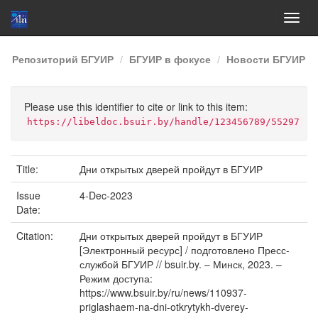
Skip
Репозиторий БГУИР
БГУИР в фокусе
Новости БГУИР
navigation
Please use this identifier to cite or link to this item:
https://libeldoc.bsuir.by/handle/123456789/55297
Title:
Дни открытых дверей пройдут в БГУИР
Issue
4-Dec-2023
Date:
Citation:
Дни открытых дверей пройдут в БГУИР
[Электронный ресурс] / подготовлено Пресс-
службой БГУИР // bsuir.by. – Минск, 2023. –
Режим доступа:
https://www.bsuir.by/ru/news/110937-
priglashaem-na-dni-otkrytykh-dverey-