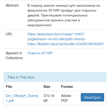
Abstract:
В период зимних каникул для школьников на
факультетах БГУИР пройдут дни открытых
дверей. Приглашаем потенциальных
абитуриентов принять участие в
мероприятиях!
URI:
https://www.bsuir.by/ru/news/110937-
priglashaem-na-dni-otkrytykh-dverey-
https://libeldoc.bsuir.by/handle/123456789/55297
Appears in
Новости БГУИР
Collections:
Files in This Item:
File
Size
Format
Dni_Otkrytyh_Dverej
370.19
Adobe
View/Open
1.pdf
kB
PDF