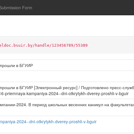
Submission Form
eldoc.bsuir.by/handle/123456789/55389
 прошли в БГУИР
рошли в БГУИР [Электронный ресурс] / Подготовлено пресс-службой 
16-priemnaya-kampaniya-2024--dni-otkrytykh-dverey-proshli-v-bguir
ампании-2024. В период школьных весенних каникул на факультет
paniya-2024--dni-otkrytykh-dverey-proshli-v-bguir