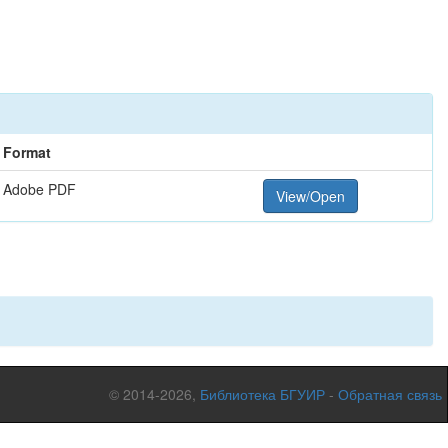
Format
Adobe PDF
View/Open
© 2014-2026,
Библиотека БГУИР
-
Обратная связь