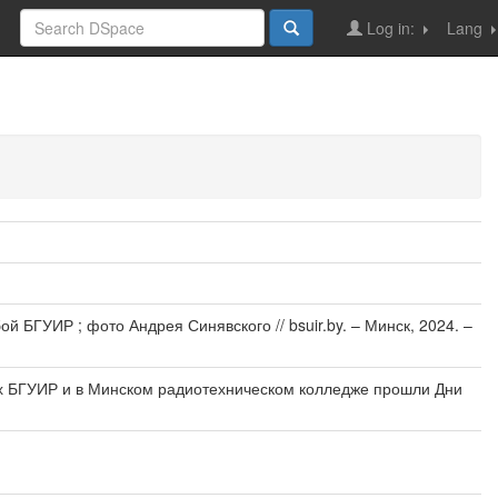
Log in:
Lang
БГУИР ; фото Андрея Синявского // bsuir.by. – Минск, 2024. –
ах БГУИР и в Минском радиотехническом колледже прошли Дни