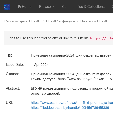
Home
Browse
Communities & Collections
Skip
Репозиторий БГУИР
БГУИР в фокусе
Новости БГУИР
navigation
Please use this identifier to cite or link to this item:
https://lib
Title:
Приемная кампания-2024: дни открытых дверей
Issue Date:
1-Apr-2024
Citation:
Приемная кампания-2024: дни открытых дверей п
Режим доступа: https://www.bsuir.by/ru/news/1115
Abstract:
БГУИР начал активную подготовку к приемной к
открытых дверей.
URI:
https://www.bsuir.by/ru/news/111516-priemnaya-kam
https://libeldoc.bsuir.by/handle/123456789/55389